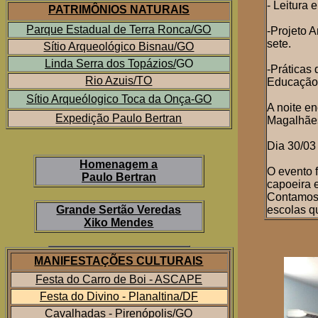
- Leitura 
PATRIMÔNIOS NATURAIS
Parque Estadual de Terra Ronca/GO
-Projeto 
sete.
Sítio Arqueológico Bisnau/GO
Linda Serra dos Topázios/
GO
-Práticas 
Rio Azuis/TO
Educação 
Sítio Arqueólogico Toca da Onça-GO
A noite e
Expedição Paulo Bertran
Magalhãe
Dia 30/03
Homenagem a
O evento 
Paulo Bertran
capoeira e
Contamos 
Grande Sertão Veredas
escolas 
Xiko Mendes
MANIFESTAÇÕES CULTURAIS
Festa do Carro de Boi - ASCAPE
Festa do Divino - Planaltina/DF
Cavalhadas - Pirenópolis/GO