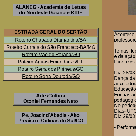
ALANEG - Academia de Letras
do Nordeste Goiano e RIDE
ESTRADA GERAL DO SERTÃO
Aconteceu
Roteiro Chapada Diamantina/BA
professor
Roteiro Currais do São Francisco
-BA/MG
Temas: Id
Roteiro Vão do Paranã/GO
e da ação
Roteiro Águas Emendadas/DF
Diretrize
Roteiro Serra dos Pirineus/GO
Dia 28/03
Roteiro Serra Dourada/GO
Dança da 
auxiliado
Educação
Foi basta
Arte /Cultura
pedagógi
Otoniel Fernandes Neto
No período
Dias- UFG
Pe. Joacir d'Abadia - Alto
Dia 29/03
Paraíso e Colinas do Sul/GO
- Performa