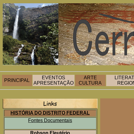
EVENTOS
ARTE
LITERA
PRINCIPAL
APRESENTAÇÃO
CULTURA
REGIO
HISTÓRIA DO DISTRITO FEDERAL
Fontes Documentais
Robson Eleutério