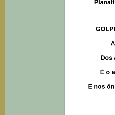
Planal
GOLP
A
Dos 
É o 
E nos ôn