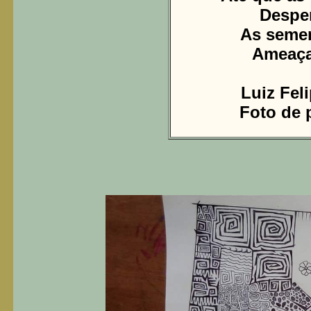
Despe
As seme
Ameaça
Luiz Fel
Foto de p