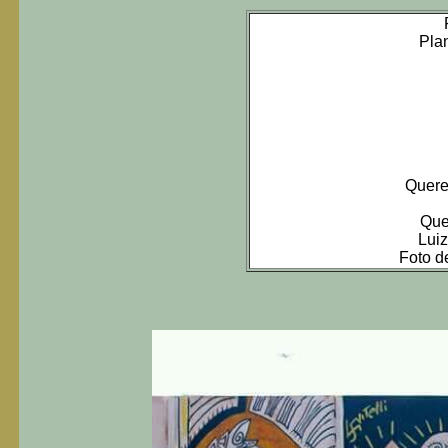
Pla
Quere
Que
Luiz
Foto d