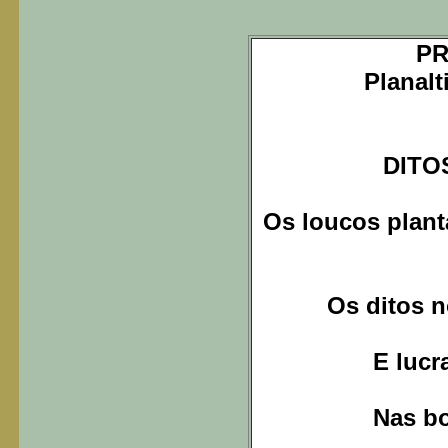
PR
Planal
DITO
Os loucos plant
Os ditos n
E lucr
Nas bo