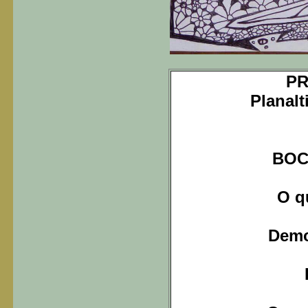
PR
Planal
BOC
O q
Demo