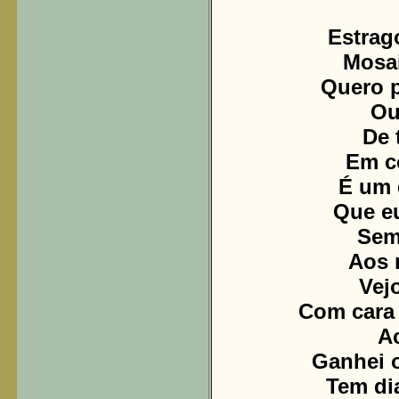
Estrag
Mosai
Quero p
Ou
De 
Em c
É um 
Que eu
Sem
Aos 
Vej
Com cara
A
Ganhei o
Tem di