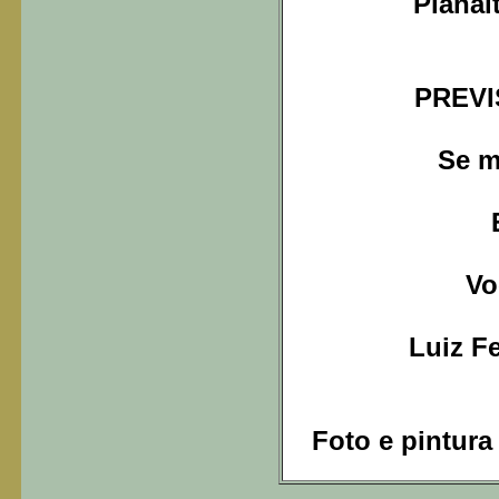
Planal
PREV
Se m
Vo
Luiz Fe
Foto e pintura