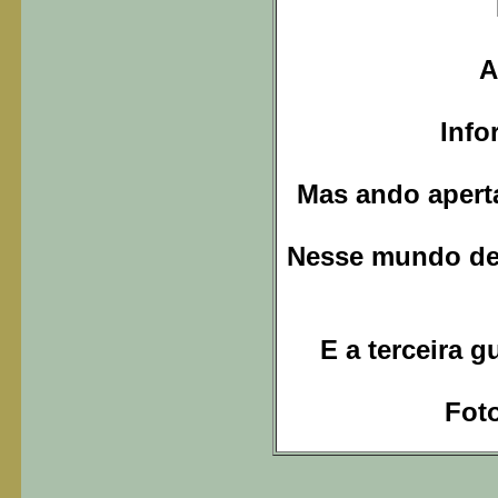
A
Info
Mas ando apert
Nesse mundo de
E a terceira g
Foto