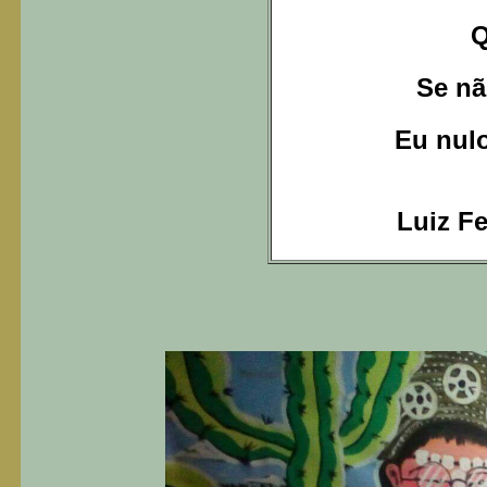
Q
Se nã
Eu nulo
Luiz Fe