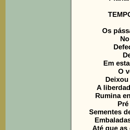
TEMP
Os páss
No
Defe
D
Em est
O v
Deixou 
A liberda
Rumina ent
Pré 
Sementes de
Embaladas
Até que as