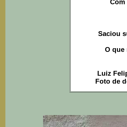
Com 
Saciou s
O que 
Luiz Fel
Foto de d