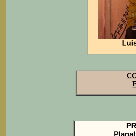
Luis
C
PR
Plana