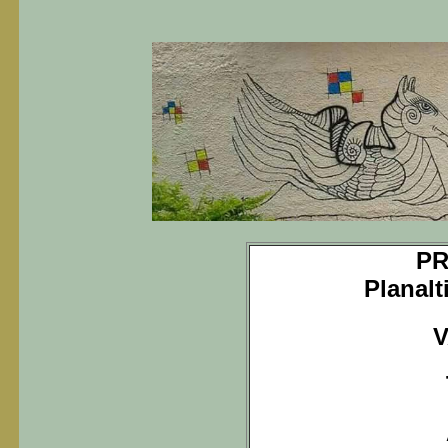
PR
Planal